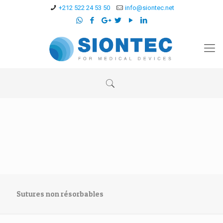
+212 522 24 53 50
info@siontec.net
Sutures non résorbables